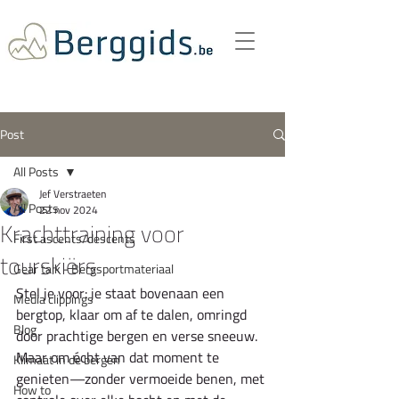
Post
All Posts
Jef Verstraeten
All Posts
22 nov 2024
Krachttraining voor
First ascents/descents
tourskiërs
Gear talk - Bergsportmateriaal
Stel je voor: je staat bovenaan een 
Media clippings
bergtop, klaar om af te dalen, omringd 
Blog
door prachtige bergen en verse sneeuw. 
Maar om écht van dat moment te 
Klimaat in de bergen
genieten—zonder vermoeide benen, met 
How to