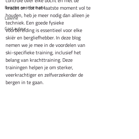
controle over elke bocht en met de 
Reistips en informatie
kracht om tot het laatste moment vol te 
houden, heb je meer nodig dan alleen je 
Lawine
techniek. Een goede fysieke 
Gast auteur
voorbereiding is essentieel voor elke 
skiër en bergliefhebber. In deze blog 
nemen we je mee in de voordelen van 
ski-specifieke training, inclusief het 
belang van krachttraining. Deze 
trainingen helpen je om sterker, 
veerkrachtiger en zelfverzekerder de 
bergen in te gaan.