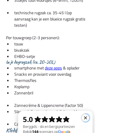
Stukjes tour/koordjes (6-9mm, 120cm)
technische rugzak ca. 35-45 l (op 
aanvraag kan je een blueice rugzak gratis 
testen) 
Per touwgroep (2-3 personen):
touw
bivakzak
EHBO-setje
In je dagrugzak (ca. 20-30L)
smartphone met 
deze apps
 & oplader
Snacks en proviant voor overdag 
Thermosfles 
Koplamp 
Zonnenbril 
Zonnecrème & Lippencreme (factor 50)  
Slaapzak (huttenslaapzak/lakenzak)
Cash 
Kledij op tocht: