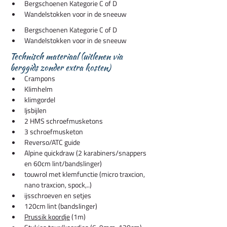
Bergschoenen Kategorie C of D
Wandelstokken voor in de sneeuw  
Bergschoenen Kategorie C of D
Wandelstokken voor in de sneeuw  
Technisch materiaal (uitlenen via
berggids zonder extra kosten)
Crampons
Klimhelm 
klimgordel
Ijsbijlen
2 HMS schroefmusketons
3 schroefmusketon
Reverso/ATC guide
Alpine quickdraw (2 karabiners/snappers 
en 60cm lint/bandslinger)
touwrol met klemfunctie (micro traxcion, 
nano traxcion, spock,..)
ijsschroeven en setjes
120cm lint (bandslinger)
Prussik koordje
 (1m)