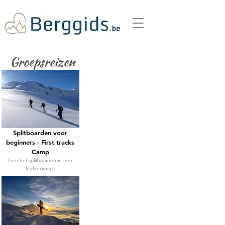
Groepsreizen
Exclusief voor
boarders
Splitboarden voor
beginners - First tracks
Camp
Leer het splitboarden in een
leuke groep!
Snowboardparty!