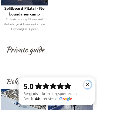
Splitboard Pitztal - No
boundaries camp
Exclusief voor splitboarders!
Verbeter je skills en verken de
Oostenrijkse Alpen!
Private guide
Bekijk ook volgende categoriën
Berggids - ski en bergsportreizen Bekijk 144 recensies op Google
Freeride
Toerski
Beleef geweldige diepsneeuw
Earn your turns, ga met eigen
avonturen!
kracht naar boven!