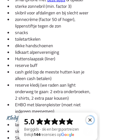
sterke zonnebril (min. factor 3)
skibril voor afdalingen en bij slecht weer
zonnecrème (factor 50 of hoger), 
lippenstiftje tegen de zon
snacks
toiletartikelen
dikke handschoenen
lidkaart alpenvereniging
Huttenslaapzak (liner)
reserve buff
cash geld (op de meeste hutten kan je 
alleen cash betalen)
reserve kledij (we raden aan light 
onderweg te gaan: 2 extra onderbroeken, 
2 shirts, 2 extra paar kousen)
EHBO met blarenpleister (moet niet 
iedereen meenemen)
Kledij op tocht
lange thermo onderbroek
ski(tour)broek (softshell of hardshell)
Skisokken