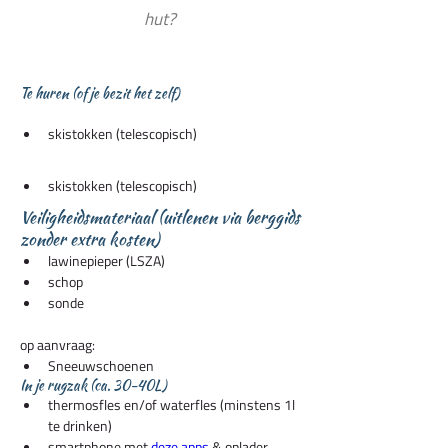
hut?
Te huren (of je bezit het zelf)
skistokken (telescopisch)
skistokken (telescopisch)
Veiligheidsmateriaal (uitlenen via berggids
zonder extra kosten)
lawinepieper (LSZA)
schop
sonde
op aanvraag:
Sneeuwschoenen
In je rugzak (ca. 30-40L)
thermosfles en/of waterfles (minstens 1l 
te drinken)
smartphone met 
deze apps
 & oplader