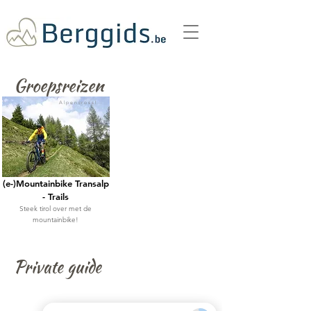
Groepsreizen
Alpencross!
(e-)Mountainbike Transalp
- Trails
Steek tirol over met de
mountainbike!
Private guide