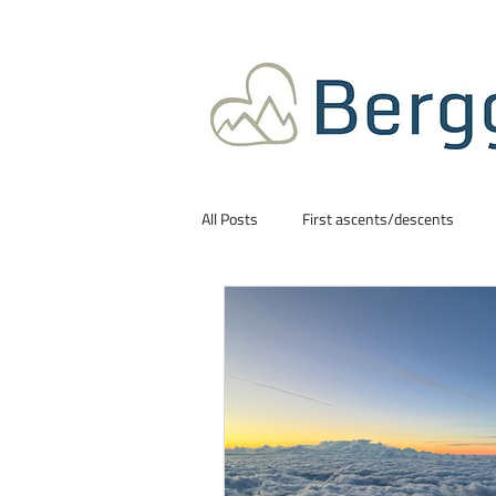
All Posts
First ascents/descents
How to
Reistips en informatie