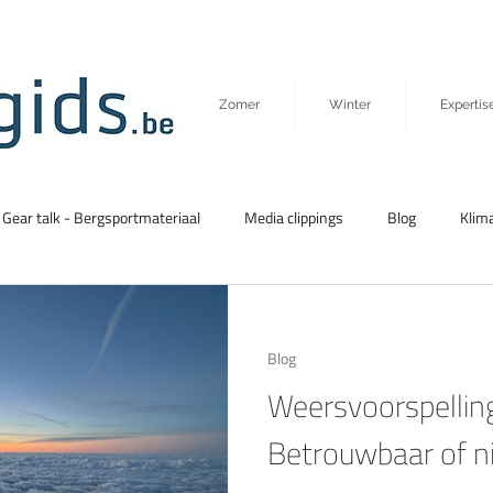
Zomer
Winter
Expertis
Gear talk - Bergsportmateriaal
Media clippings
Blog
Klima
Lawine
Gast auteur
Blog
Weersvoorspelling
Betrouwbaar of n