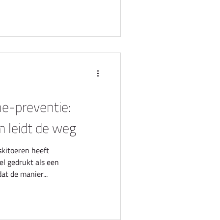
ne-preventie:
 leidt de weg
skitoeren heeft
l gedrukt als een
at de manier...