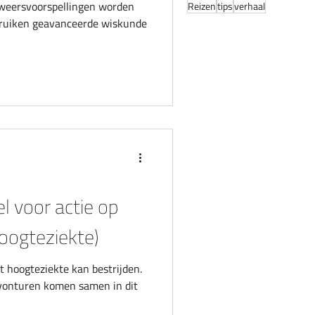
e weersvoorspellingen worden
Reizen
tips
verhaal
ruiken geavanceerde wiskunde
l voor actie op
oogteziekte)
 hoogteziekte kan bestrijden.
onturen komen samen in dit