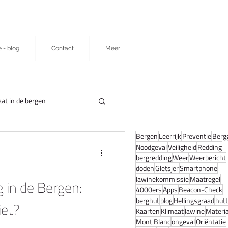
e - blog
Contact
Meer
at in de bergen
Bergen
Leerrijk
Preventie
Berg
Noodgeval
Veiligheid
Redding
bergredding
Weer
Weerbericht
doden
Gletsjer
Smartphone
lawinekommissie
Maatregel
 in de Bergen:
4000ers
Apps
Beacon-Check
berghut
blog
Hellingsgraad
hut
iet?
Kaarten
Klimaat
lawine
Materia
Mont Blanc
ongeval
Oriëntatie