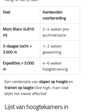
Doel
Aanbevolen 
voorbereiding
Mont Blanc (4.810 
2–4 weken pre-
m)
acclimatisatie
3-daagse tocht > 
1–2 weken 
3.500 m
gewenning
Expedities > 5.000 
4–6 weken 
m
hoogtetraining
Een combinatie van 
slapen op hoogte
 en 
trainen op laagte
 (
live high, train low
) 
blijkt het meest effectief.
Lijst van hoogtekamers in 