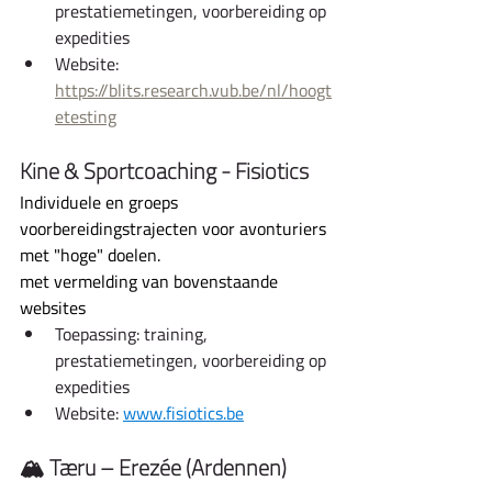
prestatiemetingen, voorbereiding op 
expedities
Website: 
https://blits.research.vub.be/nl/hoogt
etesting
Kine & Sportcoaching - Fisiotics
Individuele en groeps 
voorbereidingstrajecten voor avonturiers 
met "hoge" doelen.
met vermelding van bovenstaande 
websites
Toepassing: training, 
prestatiemetingen, voorbereiding op 
expedities
Website: 
www.fisiotics.be
🏔️ Tæru – Erezée (Ardennen)