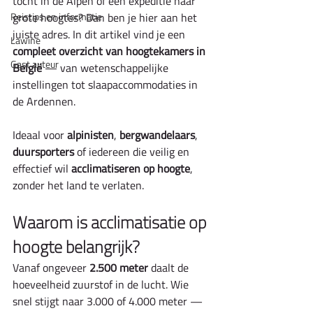
tocht in de Alpen of een expeditie naar 
Reistips en informatie
grote hoogtes? Dan ben je hier aan het 
juiste adres. In dit artikel vind je een 
Lawine
compleet overzicht van hoogtekamers in 
Gast auteur
België
 — van wetenschappelijke 
instellingen tot slaapaccommodaties in 
de Ardennen.
Ideaal voor 
alpinisten
, 
bergwandelaars
, 
duursporters
 of iedereen die veilig en 
effectief wil 
acclimatiseren op hoogte
, 
zonder het land te verlaten.
Waarom is acclimatisatie op 
hoogte belangrijk?
Vanaf ongeveer 
2.500 meter
 daalt de 
hoeveelheid zuurstof in de lucht. Wie 
snel stijgt naar 3.000 of 4.000 meter — 