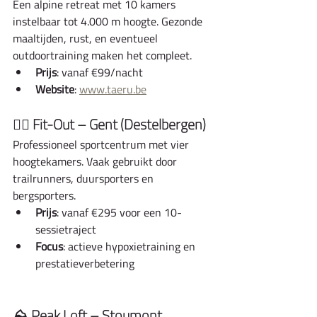
Een alpine retreat met 10 kamers 
instelbaar tot 4.000 m hoogte. Gezonde 
maaltijden, rust, en eventueel 
outdoortraining maken het compleet.
Prijs
: vanaf €99/nacht
Website
: 
www.taeru.be
🏃‍♂️ Fit-Out – Gent (Destelbergen)
Professioneel sportcentrum met vier 
hoogtekamers. Vaak gebruikt door 
trailrunners, duursporters en 
bergsporters.
Prijs
: vanaf €295 voor een 10-
sessietraject
Focus
: actieve hypoxietraining en 
prestatieverbetering
⛰️ Peak Loft – Stoumont 