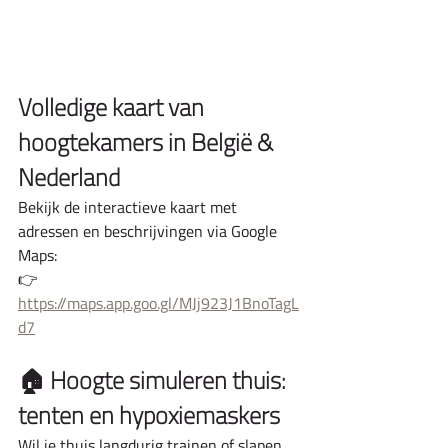
Volledige kaart van 
hoogtekamers in België & 
Nederland
Bekijk de interactieve kaart met 
adressen en beschrijvingen via Google 
Maps:
👉 
https://maps.app.goo.gl/MJj923J1BnoTagL
d7
🏠 Hoogte simuleren thuis: 
tenten en hypoxiemaskers
Wil je thuis langdurig trainen of slapen 