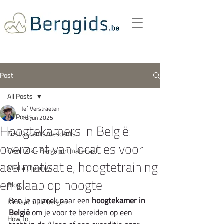
Post
All Posts
Jef Verstraeten
All Posts
18 jun 2025
Hoogtekamers in België:
First ascents/descents
overzicht van locaties voor
Gear talk - Bergsportmateriaal
acclimatisatie, hoogtetraining
Media clippings
en slaap op hoogte
Blog
Ben je op zoek naar een 
hoogtekamer in 
Klimaat in de bergen
België
 om je voor te bereiden op een 
How to