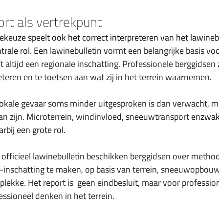
rt als vertrekpunt
ekeuze speelt ook het correct interpreteren van het lawinebu
trale rol. Een
 lawinebulletin vormt een belangrijke basis voo
ft altijd een regionale inschatting. Professionele berggidsen 
reteren en te toetsen aan wat zij in het terrein waarnemen.
lokale gevaar soms minder uitgesproken is dan verwacht, m
kan zijn. Microterrein, windinvloed, sneeuwtransport en
zwak
bij een grote rol
.
officieel lawinebulletin beschikken berggidsen over method
o-inschatting te maken, op basis van terrein, sneeuwopbou
lekke. Het report is  geen eindbesluit, maar voor professio
essioneel denken in het terrein.