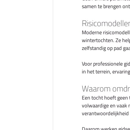
samen te brengen ont
Risicomodelle
Moderne risicomodelle
wintertochten. Ze hel
zelfstandig op pad gaa
Voor professionele gi
in het terrein, ervari
Waarom omdraa
Een tocht hoeft geen 
volwaardige en vaak n
verantwoordelijkheid
Daarom werken gidsen 