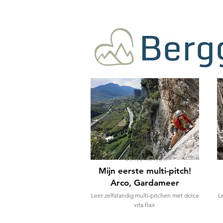
Rotsklimmen
Mijn eerste multi-pitch!
Arco, Gardameer
Leer zelfstandig multi-pitchen met dolce
L
vita flair.