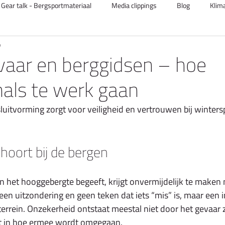
Gear talk - Bergsportmateriaal
Media clippings
Blog
Klima
b
Lawine
Gast auteur
aar en berggidsen – hoe
nals te werk gaan
luitvorming zorgt voor veiligheid en vertrouwen bij winter
hoort bij de bergen
in het hooggebergte begeeft, krijgt onvermijdelijk te maken
een uitzondering en geen teken dat iets “mis” is, maar een 
terrein. Onzekerheid ontstaat meestal niet door het gevaar z
ht in hoe ermee wordt omgegaan.