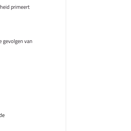
heid primeert 
e gevolgen van 
de 