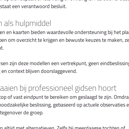
staat een verantwoord besluit.
n als hulpmiddel
n en kaarten bieden waardevolle ondersteuning bij het pl
pen om overzicht te krijgen en bewuste keuzes te maken, ze
t.
dsen zijn deze modellen een vertrekpunt, geen eindbeslissi
ng en context blijven doorslaggevend.
ien bij professioneel gidsen hoort
top of vast eindpunt te bereiken om geslaagd te zijn. Omdraa
oodzakelijke beslissing, gebaseerd op actuele observaties e
 tegenover de groep.
altijd met alternatieven. Zelfs bij meerdaagse tochten of 