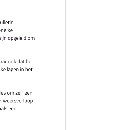
lletin 
r elke 
zijn opgeleid om 
aar ook dat het 
ke lagen in het 
es om zelf een 
w, weersverloop 
nals een 