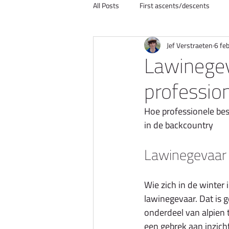
All Posts
First ascents/descents
Jef Verstraeten
6 fe
How to
Reistips en informatie
Lawinegev
professio
Hoe professionele bes
in de backcountry
Lawinegevaar 
Wie zich in de winter 
lawinegevaar. Dat is g
onderdeel van alpien 
een gebrek aan inzic