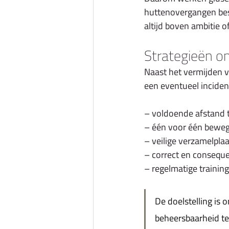
huttenovergangen best
altijd boven ambitie o
Strategieën o
Naast het vermijden v
een eventueel inciden
– voldoende afstand 
– één voor één bewege
– veilige verzamelpla
– correct en conseque
– regelmatige trainin
De doelstelling is
beheersbaarheid t