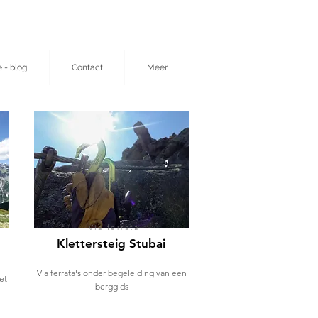
e - blog
Contact
Meer
Via ferrata
Klettersteig Stubai
Via ferrata's onder begeleiding van een
et
berggids