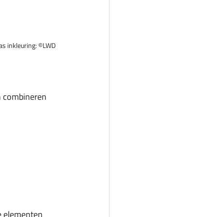
as inkleuring: ©LWD 
n combineren 
ze elementen 