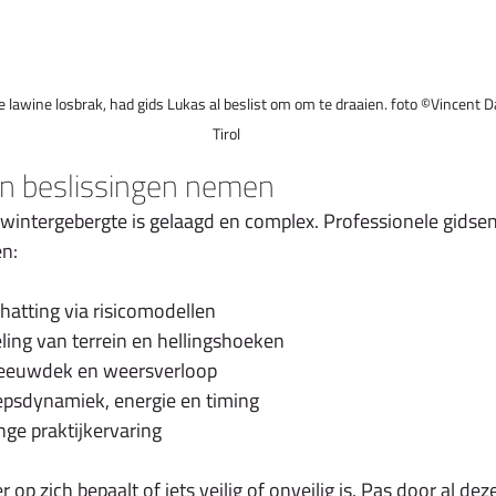
 lawine losbrak, had gids Lukas al beslist om om te draaien. foto ©Vincent D
Tirol
n beslissingen nemen
 wintergebergte is gelaagd en complex. Professionele gidse
n:
chatting via risicomodellen
ling van terrein en hellingshoeken
sneeuwdek en weersverloop
epsdynamiek, energie en timing
nge praktijkervaring
op zich bepaalt of iets veilig of onveilig is. Pas door al de