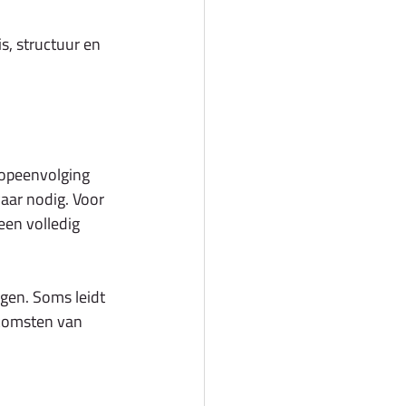
, structuur en 
n opeenvolging 
waar nodig. Voor 
een volledig 
gen. Soms leidt 
komsten van 