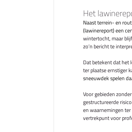
Het lawinerepo
Naast terrein- en rout
(lawinereport) een cen
wintertocht, maar blij
zo’n bericht te interp
Dat betekent dat het 
ter plaatse ernstiger 
sneeuwdek spelen daar
Voor gebieden zonder 
gestructureerde risic
en waarnemingen ter p
vertrekpunt voor prof