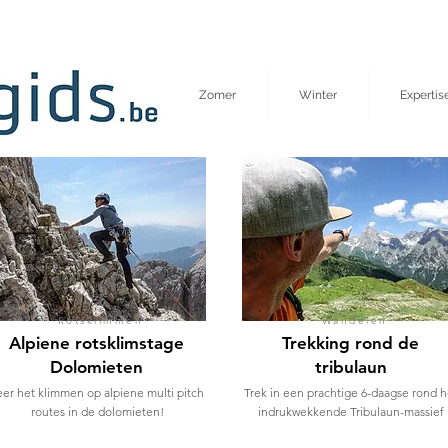
Zomer
Winter
Expertis
Rotsklimmen
Wandelen
Alpiene rotsklimstage
Trekking rond de
Dolomieten
tribulaun
eer het klimmen op alpiene multi pitch
Trek in een prachtige 6-daagse rond h
routes in de dolomieten!
indrukwekkende Tribulaun-massief