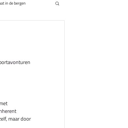
at in de bergen
sportavonturen 
 met 
inherent 
elf, maar door 