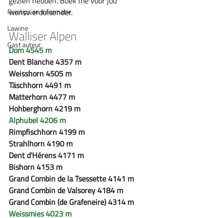
gezien hebben. Boek me voor jou 
Reistips en informatie
wensvierduisender.
Lawine
Walliser Alpen
Gast auteur
Dom 4545 m 
Dent Blanche 4357 m
Weisshorn 4505 m
Täschhorn 4491 m
Matterhorn 4477 m
Hohberghorn 4219 m
Alphubel 4206 m
Rimpfischhorn 4199 m
Strahlhorn 4190 m
Dent d'Hérens 4171 m
Bishorn 4153 m
Grand Combin de la Tsessette 4141 m
Grand Combin de Valsorey 4184 m
Grand Combin (de Grafeneire) 4314 m
Weissmies 4023 m