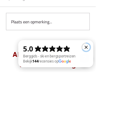
Plaats een opmerking...
Abbonneer expertise
newsletter / blog
Berggids - ski en bergsportreizen Bekijk 144 recensies op Google
Sign me up! Ik wil graag een mailtje
krijgen als er een nieuw artikel
gepubliceerd wordt.
Email
Aanmelden