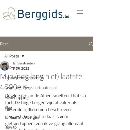
Post
All Posts
Jef Verstraeten
All Posts
7 okt 2022
Mijn (nog lang niet) laatste
First ascents/descents
4000ers
Gear talk - Bergsportmateriaal
De gletsjers in de Alpen smelten, that's a 
Media clippings
fact. De hoge bergen zijn al vaker als 
Blog
tikkende tijdbommen beschreven 
geweest. Voor het te laat is voor 
Klimaat in de bergen
gletsjertoppen, zou ik ze graag allemaal 
How to